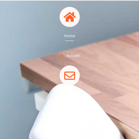
Home
Accueil
Adresse
Centre des Réseaux
Université Badji-Mokhtar Annaba
B.P .12, Sidi Ammar
DICAV 1er étage, 23000 Algérie.